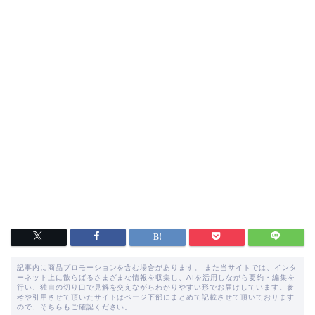
記事内に商品プロモーションを含む場合があります。 また当サイトでは、インタ
ーネット上に散らばるさまざまな情報を収集し、AIを活用しながら要約・編集を
行い、独自の切り口で見解を交えながらわかりやすい形でお届けしています。参
考や引用させて頂いたサイトはページ下部にまとめて記載させて頂いております
ので、そちらもご確認ください。