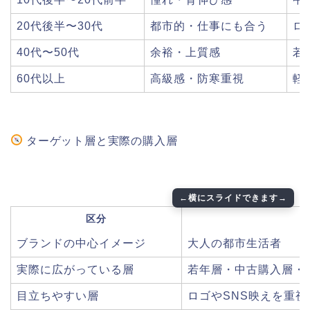
20代後半〜30代
都市的・仕事にも合う
ロ
40代〜50代
余裕・上質感
若
60代以上
高級感・防寒重視
軽
ターゲット層と実際の購入層
区分
ブランドの中心イメージ
大人の都市生活者
実際に広がっている層
若年層・中古購入層・
目立ちやすい層
ロゴやSNS映えを重視