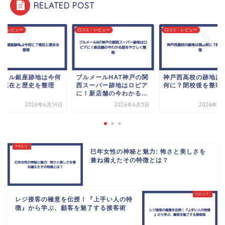
RELATED POST
ミ・レビュー
口コミ・レビュー
口コミ・レビュー
アトル銀座跡地は今何
ブルメールHAT神戸の関
神戸西高校の跡地は
？現在と歴史を整理
西スーパー跡地はロピア
何に？閉校後を整理
に！新店舗の今わかる...
2026年6月14日
2026年6月5日
2026年6
巳年女性の神秘と魅力: 怖さと美しさを
兼ね備えたその特徴とは？
レジ接客の極意を伝授！『上手い人の特
徴』から学ぶ、顧客を魅了する接客術