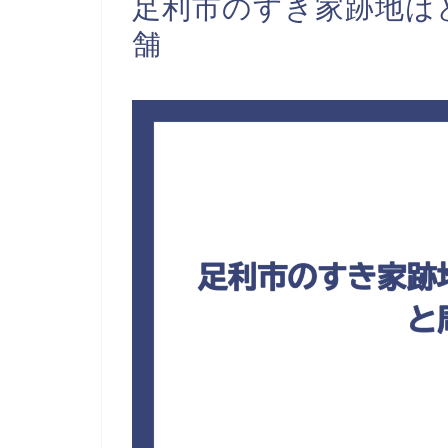
足利市のすき家跡地は
舗