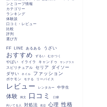
ンとコープ情報
カテゴリー
ランキング
体験談
口コミ・レビュー
比較
評判
選び方
FF
うざい
LINE
あるある
おすすめ
むかつく
ずるい
やばい
キャンドゥ
イライラ
サングラス
セリア
ダイソー
スピリチュアル
ファッション
ダサい
ネイル
ポケモン
モテる
リーバイス
レビュー
中学生
レンタカー
口コミ
体験
例文
口癖
性格
心理
対処法
向いてる人
底辺