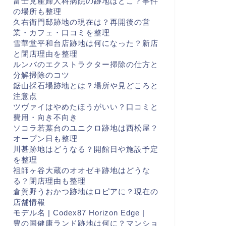
富士見産婦人科病院の跡地はどこ？事件
の場所も整理
久右衛門邸跡地の現在は？再開後の営
業・カフェ・口コミを整理
雪華堂平和台店跡地は何になった？新店
と閉店理由を整理
ルンバのエクストラクター掃除の仕方と
分解掃除のコツ
鋸山採石場跡地とは？場所や見どころと
注意点
ツヴァイはやめたほうがいい？口コミと
費用・向き不向き
ソコラ若葉台のユニクロ跡地は西松屋？
オープン日も整理
川甚跡地はどうなる？開館日や施設予定
を整理
祖師ヶ谷大蔵のオオゼキ跡地はどうな
る？閉店理由も整理
倉賀野うおかつ跡地はロピアに？現在の
店舗情報
モデル名 | Codex87 Horizon Edge |
豊の国健康ランド跡地は何に？マンショ