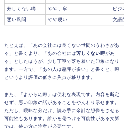
芳しくない噂
やや丁寧
ビジネ
悪い風聞
やや硬い
文語的
たとえば、「あの会社には良くない世間のうわさがあ
る」と書くより、「あの会社には
芳しくない噂
があ
る」としたほうが、少し丁寧で落ち着いた印象になり
ます。一方で、「あの人は悪評が多い」と書くと、噂
というより評価の低さに焦点が移ります。
また、「よからぬ噂」は便利な表現です。内容を断定
せず、悪い印象の話があることをやんわり示せます。
ただし、曖昧な分だけ、読み手に余計な想像をさせる
可能性もあります。誰かを傷つける可能性がある文脈
では、使い方に注意が必要です。