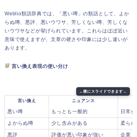
Weblio類語辞典では、「悪い噂」の類語として、よか
らぬ噂、悪評、悪いウワサ、芳しくない噂、芳しくな
いウワサなどが挙げられています。これらはほぼ近い
意味で使えますが、文章の硬さや印象には少し違いが
あります。
言い換え表現の使い分け
言い換え
ニュアンス
悪い噂
もっとも一般的
日常会
よからぬ噂
少し含みがある
柔らか
悪評
評価が悪い印象が強い
企業・