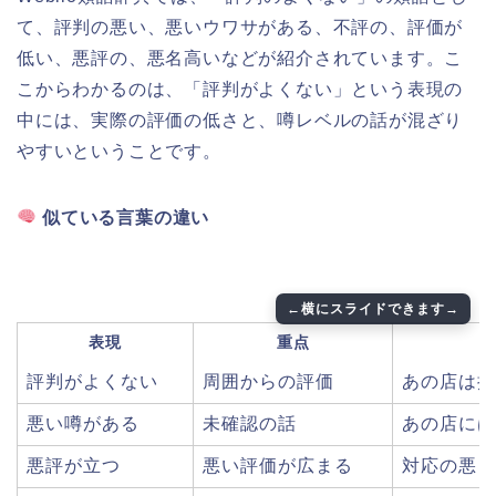
て、評判の悪い、悪いウワサがある、不評の、評価が
低い、悪評の、悪名高いなどが紹介されています。こ
こからわかるのは、「評判がよくない」という表現の
中には、実際の評価の低さと、噂レベルの話が混ざり
やすいということです。
似ている言葉の違い
表現
重点
評判がよくない
周囲からの評価
あの店は接
悪い噂がある
未確認の話
あの店には
悪評が立つ
悪い評価が広まる
対応の悪さ