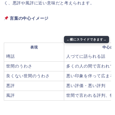
く、悪評や風評に近い意味だと考えられます。
言葉の中心イメージ
表現
中心に
噂話
人づてに語られる話
世間のうわさ
多くの人の間で言われて
良くない世間のうわさ
悪い印象を伴って広まる
悪評
悪い評価・悪い評判
風評
世間で言われる評判、特