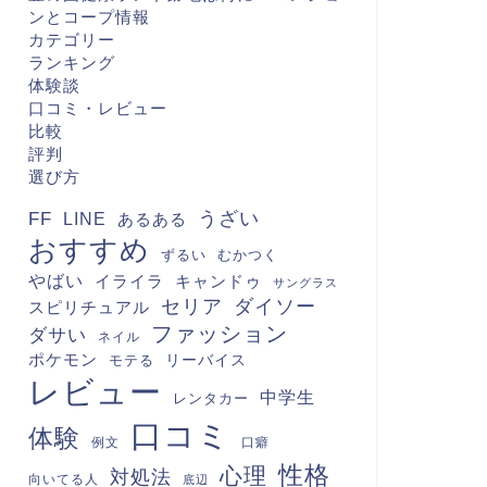
ンとコープ情報
カテゴリー
ランキング
体験談
口コミ・レビュー
比較
評判
選び方
FF
うざい
LINE
あるある
おすすめ
むかつく
ずるい
やばい
キャンドゥ
イライラ
サングラス
セリア
ダイソー
スピリチュアル
ファッション
ダサい
ネイル
ポケモン
モテる
リーバイス
レビュー
中学生
レンタカー
口コミ
体験
例文
口癖
性格
心理
対処法
向いてる人
底辺