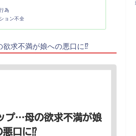
行為
ション不全
の欲求不満が娘への悪口に⁉