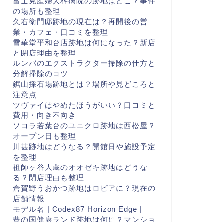
富士見産婦人科病院の跡地はどこ？事件
の場所も整理
久右衛門邸跡地の現在は？再開後の営
業・カフェ・口コミを整理
雪華堂平和台店跡地は何になった？新店
と閉店理由を整理
ルンバのエクストラクター掃除の仕方と
分解掃除のコツ
鋸山採石場跡地とは？場所や見どころと
注意点
ツヴァイはやめたほうがいい？口コミと
費用・向き不向き
ソコラ若葉台のユニクロ跡地は西松屋？
オープン日も整理
川甚跡地はどうなる？開館日や施設予定
を整理
祖師ヶ谷大蔵のオオゼキ跡地はどうな
る？閉店理由も整理
倉賀野うおかつ跡地はロピアに？現在の
店舗情報
モデル名 | Codex87 Horizon Edge |
豊の国健康ランド跡地は何に？マンショ