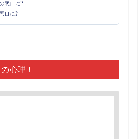
の悪口に⁉
悪口に⁉
つの心理！