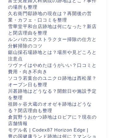
富士見産婦人科病院の跡地はどこ？事件
の場所も整理
久右衛門邸跡地の現在は？再開後の営
業・カフェ・口コミを整理
雪華堂平和台店跡地は何になった？新店
と閉店理由を整理
ルンバのエクストラクター掃除の仕方と
分解掃除のコツ
鋸山採石場跡地とは？場所や見どころと
注意点
ツヴァイはやめたほうがいい？口コミと
費用・向き不向き
ソコラ若葉台のユニクロ跡地は西松屋？
オープン日も整理
川甚跡地はどうなる？開館日や施設予定
を整理
祖師ヶ谷大蔵のオオゼキ跡地はどうな
る？閉店理由も整理
倉賀野うおかつ跡地はロピアに？現在の
店舗情報
モデル名 | Codex87 Horizon Edge |
豊の国健康ランド跡地は何に？マンショ