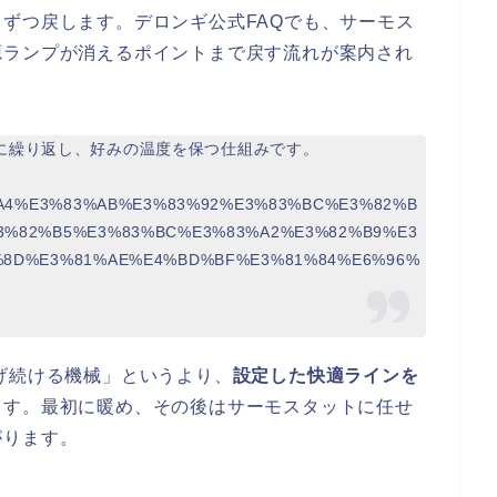
ずつ戻します。デロンギ公式FAQでも、サーモス
源ランプが消えるポイントまで戻す流れが案内され
に繰り返し、好みの温度を保つ仕組みです。
2%A4%E3%83%AB%E3%83%92%E3%83%BC%E3%82%B
3%82%B5%E3%83%BC%E3%83%A2%E3%82%B9%E3
%8D%E3%81%AE%E4%BD%BF%E3%81%84%E6%96%
げ続ける機械」というより、
設定した快適ラインを
ます。最初に暖め、その後はサーモスタットに任せ
がります。