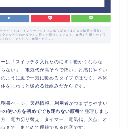
た当サイトでは、インターネット上に散らばるさまざまな情報を収集し、
解を交えながらわかりやすい形でお届けしています。参考や引用させて頂
ますので、そちらもご確認ください。
ターは「スイッチを入れたのにすぐ暖かくならな
からない」「電気代が高そうで怖い」と感じやすい
ーのように風で一気に暖めるタイプではなく、本体
全体をじわっと暖める仕組みだからです。
説明書ページ、製品情報、利用者がつまずきやすい
ーの使い方を初めてでも迷わない順番
で整理しまし
せ方、電力切り替え、タイマー、電気代、欠点、オ
認点まで、まとめて理解できる内容です。