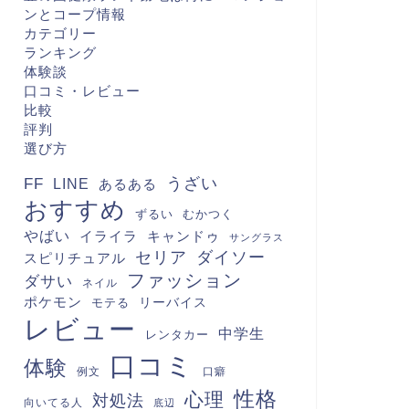
ンとコープ情報
カテゴリー
ランキング
体験談
口コミ・レビュー
比較
評判
選び方
FF
うざい
LINE
あるある
おすすめ
むかつく
ずるい
やばい
キャンドゥ
イライラ
サングラス
セリア
ダイソー
スピリチュアル
ファッション
ダサい
ネイル
ポケモン
モテる
リーバイス
レビュー
中学生
レンタカー
口コミ
体験
例文
口癖
性格
心理
対処法
向いてる人
底辺