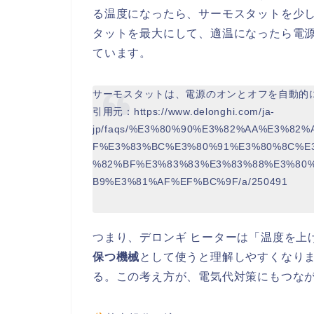
る温度になったら、サーモスタットを少し
タットを最大にして、適温になったら電
ています。
サーモスタットは、電源のオンとオフを自動的
引用元：https://www.delonghi.com/ja-
jp/faqs/%E3%80%90%E3%82%AA%E3%8
F%E3%83%BC%E3%80%91%E3%80%8C%E
%82%BF%E3%83%83%E3%83%88%E3%80
B9%E3%81%AF%EF%BC%9F/a/250491
つまり、デロンギ ヒーターは「温度を上
保つ機械
として使うと理解しやすくなり
る。この考え方が、電気代対策にもつな