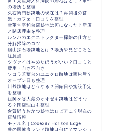
富士見産婦人科病院の跡地はどこ？事件
の場所も整理
久右衛門邸跡地の現在は？再開後の営
業・カフェ・口コミを整理
雪華堂平和台店跡地は何になった？新店
と閉店理由を整理
ルンバのエクストラクター掃除の仕方と
分解掃除のコツ
鋸山採石場跡地とは？場所や見どころと
注意点
ツヴァイはやめたほうがいい？口コミと
費用・向き不向き
ソコラ若葉台のユニクロ跡地は西松屋？
オープン日も整理
川甚跡地はどうなる？開館日や施設予定
を整理
祖師ヶ谷大蔵のオオゼキ跡地はどうな
る？閉店理由も整理
倉賀野うおかつ跡地はロピアに？現在の
店舗情報
モデル名 | Codex87 Horizon Edge |
豊の国健康ランド跡地は何に？マンショ