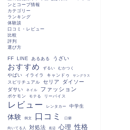
ンとコープ情報
カテゴリー
ランキング
体験談
口コミ・レビュー
比較
評判
選び方
FF
うざい
LINE
あるある
おすすめ
むかつく
ずるい
やばい
キャンドゥ
イライラ
サングラス
セリア
ダイソー
スピリチュアル
ファッション
ダサい
ネイル
ポケモン
モテる
リーバイス
レビュー
中学生
レンタカー
口コミ
体験
例文
口癖
性格
心理
対処法
向いてる人
底辺