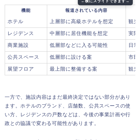
機能
報道されている内容
ホテル
上層部に高級ホテルを想定
観光
レジデンス
中層部に居住機能を想定
実際
商業施設
低層部などに入る可能性
日常
公共スペース
低層部に設ける案
市民
展望フロア
最上階に整備する案
観光
一方で、施設内容はまだ最終決定ではない部分があり
ます。ホテルのブランド、店舗数、公共スペースの使
い方、レジデンスの戸数などは、今後の事業計画や行
政との協議で変わる可能性があります。