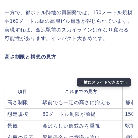
一方で、都ホテル跡地の再開発では、150メートル規模
や160メートル級の高層ビル構想が報じられています。
実現すれば、金沢駅前のスカイラインはかなり変わる
可能性があります。インパクト大きめです。
高さ制限と構想の見方
項目
これまでの見方
高さ制限
駅前でも一定の高さに抑える
都市
想定規模
60メートル制限が前提
15
景観
金沢らしい街並みを重視
駅前
市民の反応
景観保全への意識が強い
期待