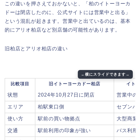
この違いを押さえておかないと、「柏のイトーヨーカ
ドーは閉店したのに、公式サイトには営業中と出る」
という混乱が起きます。営業中と出ているのは、基本
的にアリオ柏店など別店舗の可能性があります。
旧柏店とアリオ柏店の違い
比較項目
旧イトーヨーカドー柏店
イトー
状態
2024年10月27日に閉店
営業中の
エリア
柏駅東口側
セブンパ
使い方
駅前の買い物拠点
大型商業
交通
駅前利用の印象が強い
バス利用