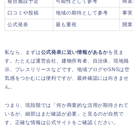
複合施設予定
可能性として参考
商業以
口コミや投稿
地域の期待として参考
事実と
公式発表
最も重視
開業日
私なら、まずは
公式発表に近い情報があるか
を見ま
す。たとえば運営会社、建物所有者、自治体、現地掲
示、プレスリリースなどです。地域ブログやSNSは空
気感をつかむには便利ですが、最終確認には向きませ
ん。
つまり、現段階では「何か商業的な活用が期待されて
いるが、細部はまだ確認が必要」と見るのが自然で
す。正確な情報は公式サイトをご確認ください。