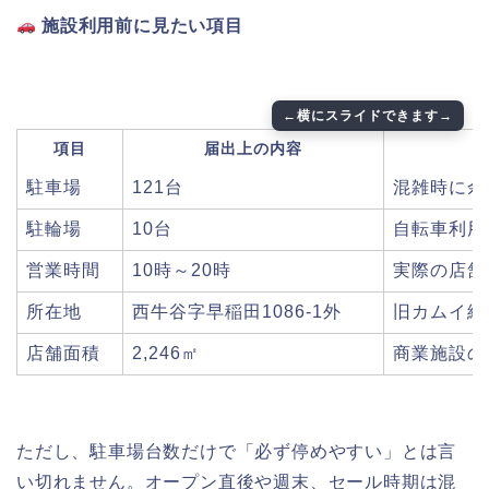
施設利用前に見たい項目
項目
届出上の内容
駐車場
121台
混雑時に余
駐輪場
10台
自転車利用
営業時間
10時～20時
実際の店舗
所在地
西牛谷字早稲田1086-1外
旧カムイ総
店舗面積
2,246㎡
商業施設の
ただし、駐車場台数だけで「必ず停めやすい」とは言
い切れません。オープン直後や週末、セール時期は混