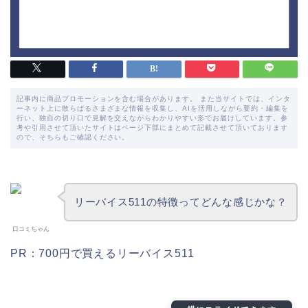
記事内に商品プロモーションを含む場合があります。 また当サイトでは、インタ
ーネット上に散らばるさまざまな情報を収集し、AIを活用しながら要約・編集を
行い、独自の切り口で見解を交えながらわかりやすい形でお届けしています。参
考や引用させて頂いたサイトはページ下部にまとめて記載させて頂いております
ので、そちらもご確認ください。
リーバイス511の特徴ってどんな感じかな？
口コミちゃん
PR：700円で買えるリーバイス511