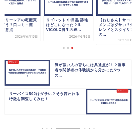
ャラリーレアの宅配買
リゴレット 中目黒 跡地
【おじさん】サコッ
はどう？口コミ・流
はどこになった？IL
メンズはダサい？最
・注意点
VICOLO誕生の経...
レンドとスタイリン
の...
2026年6月13日
2026年6月6日
2023年12
気が強い人の育ちには共通点が！？当事
者や関係者の体験談から分かった5つ
の...
リーバイス502はダサい？そう言われる
特徴を調査してみた！