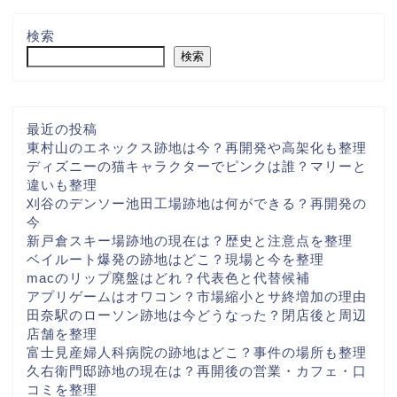
検索
検索
最近の投稿
東村山のエネックス跡地は今？再開発や高架化も整理
ディズニーの猫キャラクターでピンクは誰？マリーと
違いも整理
刈谷のデンソー池田工場跡地は何ができる？再開発の
今
新戸倉スキー場跡地の現在は？歴史と注意点を整理
ベイルート爆発の跡地はどこ？現場と今を整理
macのリップ廃盤はどれ？代表色と代替候補
アプリゲームはオワコン？市場縮小とサ終増加の理由
田奈駅のローソン跡地は今どうなった？閉店後と周辺
店舗を整理
富士見産婦人科病院の跡地はどこ？事件の場所も整理
久右衛門邸跡地の現在は？再開後の営業・カフェ・口
コミを整理