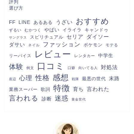
評判
選び方
おすすめ
FF
うざい
LINE
あるある
やばい
キャンドゥ
イライラ
むかつく
ずるい
セリア
ダイソー
スピリチュアル
サングラス
ファッション
ダサい
ポケモン
モテる
ネイル
レビュー
中学生
リーバイス
レンタカー
口コミ
体験
対処法
例文
口癖
向いてる人
感想
性格
心理
末路
最悪の世代
底辺
戦隊
特徴
言われた
育ち
業務スーパー
歌詞
言われる
迷惑
診断
黄金世代