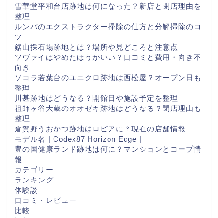
雪華堂平和台店跡地は何になった？新店と閉店理由を
整理
ルンバのエクストラクター掃除の仕方と分解掃除のコ
ツ
鋸山採石場跡地とは？場所や見どころと注意点
ツヴァイはやめたほうがいい？口コミと費用・向き不
向き
ソコラ若葉台のユニクロ跡地は西松屋？オープン日も
整理
川甚跡地はどうなる？開館日や施設予定を整理
祖師ヶ谷大蔵のオオゼキ跡地はどうなる？閉店理由も
整理
倉賀野うおかつ跡地はロピアに？現在の店舗情報
モデル名 | Codex87 Horizon Edge |
豊の国健康ランド跡地は何に？マンションとコープ情
報
カテゴリー
ランキング
体験談
口コミ・レビュー
比較