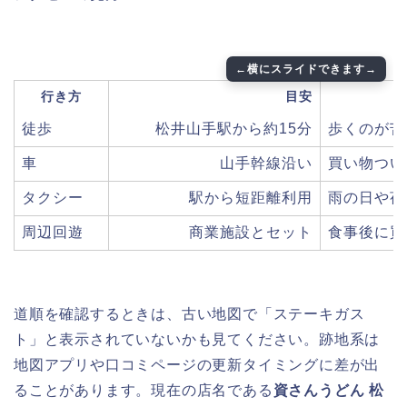
行き方
目安
向
徒歩
松井山手駅から約15分
歩くのが苦
車
山手幹線沿い
買い物つい
タクシー
駅から短距離利用
雨の日や荷
周辺回遊
商業施設とセット
食事後に買
道順を確認するときは、古い地図で「ステーキガス
ト」と表示されていないかも見てください。跡地系は
地図アプリや口コミページの更新タイミングに差が出
ることがあります。現在の店名である
資さんうどん 松