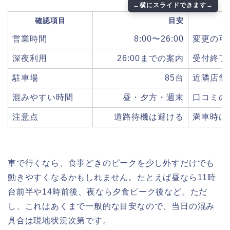
確認項目
目安
営業時間
8:00〜26:00
変更の可
深夜利用
26:00までの案内
受付終了
駐車場
85台
近隣店舗
混みやすい時間
昼・夕方・週末
口コミの
注意点
道路待機は避ける
満車時は
車で行くなら、食事どきのピークを少し外すだけでも
動きやすくなるかもしれません。たとえば昼なら11時
台前半や14時前後、夜なら夕食ピーク後など。ただ
し、これはあくまで一般的な目安なので、当日の混み
具合は現地状況次第です。