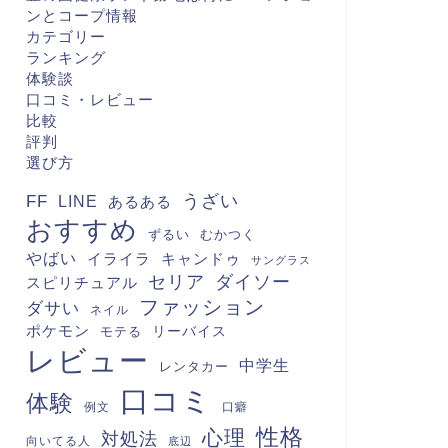
ンとコープ情報
カテゴリー
ランキング
体験談
口コミ・レビュー
比較
評判
選び方
FF
うざい
LINE
あるある
おすすめ
むかつく
ずるい
やばい
キャンドゥ
イライラ
サングラス
セリア
ダイソー
スピリチュアル
ファッション
ダサい
ネイル
ポケモン
モテる
リーバイス
レビュー
中学生
レンタカー
口コミ
体験
例文
口癖
性格
心理
対処法
向いてる人
底辺