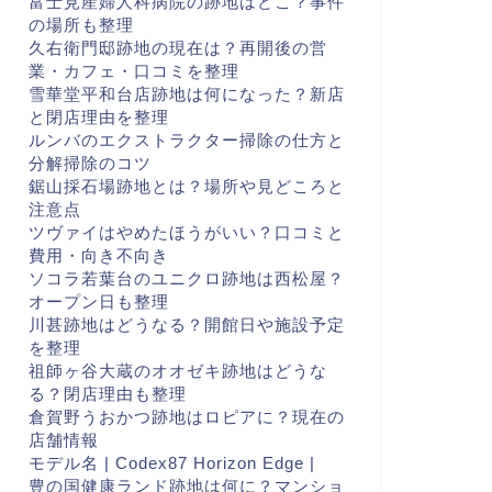
富士見産婦人科病院の跡地はどこ？事件
の場所も整理
久右衛門邸跡地の現在は？再開後の営
業・カフェ・口コミを整理
雪華堂平和台店跡地は何になった？新店
と閉店理由を整理
ルンバのエクストラクター掃除の仕方と
分解掃除のコツ
鋸山採石場跡地とは？場所や見どころと
注意点
ツヴァイはやめたほうがいい？口コミと
費用・向き不向き
ソコラ若葉台のユニクロ跡地は西松屋？
オープン日も整理
川甚跡地はどうなる？開館日や施設予定
を整理
祖師ヶ谷大蔵のオオゼキ跡地はどうな
る？閉店理由も整理
倉賀野うおかつ跡地はロピアに？現在の
店舗情報
モデル名 | Codex87 Horizon Edge |
豊の国健康ランド跡地は何に？マンショ