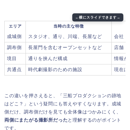
エリア
当時の主な特徴
成城側
スタジオ、通り、川端、長屋など
会社・
調布側
長屋門を含むオープンセットなど
店舗・
境目
通りを挟んだ構成
情報が
共通点
時代劇撮影のための施設
現在は
この違いを押さえると、「三船プロダクションの跡地
はどこ？」という疑問にも答えやすくなります。成城
側だけ、調布側だけを見ても全体像はつかみにくく、
両側にまたがる撮影所だった
と理解するのがポイント
です。