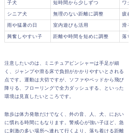
子犬
短時間から少しずつ
ワク
シニア犬
無理のない距離に調整
疲れ
雨や猛暑の日
室内遊びも活用
滑る
興奮しやすい子
距離や時間を短めに調整
落ち
注意したいのは、ミニチュアピンシャーは手足が細
く、ジャンプや滑る床で負担がかかりやすいとされる
点です。運動は大切ですが、ソファやベッドから飛び
降りる、フローリングで全力ダッシュする、といった
環境は見直したいところです。
散歩は体力発散だけでなく、外の音、人、犬、におい
に慣れる時間にもなります。警戒心が強い子ほど、急
に刺激の多い場所へ連れて行くより、落ち着ける距離