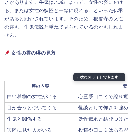
とがあります。牛鬼は地域によって、女性の姿に化け
る、または女性の妖怪と一緒に現れる、といった伝承
があると紹介されています。そのため、根香寺の女性
の霊も、牛鬼伝説と重ねて見られているのかもしれま
せん。
女性の霊の噂の見方
噂の内容
受け
白い着物の女性が出る
心霊系口コミで繰り返
目が合うとついてくる
怪談として怖さを強め
牛鬼と関係する
妖怪伝承と結びつけた
実際に見た人がいる
投稿や口コミはあるが