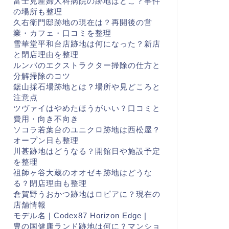
富士見産婦人科病院の跡地はどこ？事件
の場所も整理
久右衛門邸跡地の現在は？再開後の営
業・カフェ・口コミを整理
雪華堂平和台店跡地は何になった？新店
と閉店理由を整理
ルンバのエクストラクター掃除の仕方と
分解掃除のコツ
鋸山採石場跡地とは？場所や見どころと
注意点
ツヴァイはやめたほうがいい？口コミと
費用・向き不向き
ソコラ若葉台のユニクロ跡地は西松屋？
オープン日も整理
川甚跡地はどうなる？開館日や施設予定
を整理
祖師ヶ谷大蔵のオオゼキ跡地はどうな
る？閉店理由も整理
倉賀野うおかつ跡地はロピアに？現在の
店舗情報
モデル名 | Codex87 Horizon Edge |
豊の国健康ランド跡地は何に？マンショ