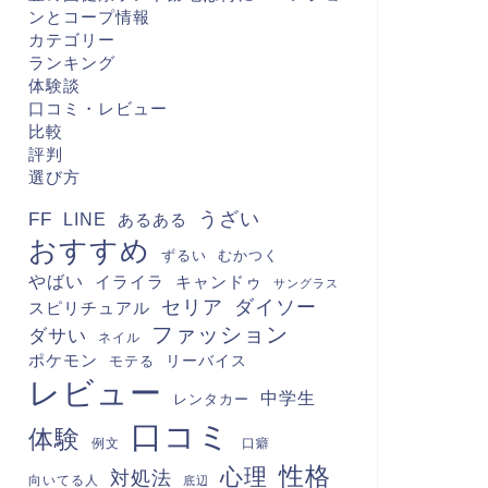
ンとコープ情報
カテゴリー
ランキング
体験談
口コミ・レビュー
比較
評判
選び方
FF
うざい
LINE
あるある
おすすめ
むかつく
ずるい
やばい
キャンドゥ
イライラ
サングラス
セリア
ダイソー
スピリチュアル
ファッション
ダサい
ネイル
ポケモン
モテる
リーバイス
レビュー
中学生
レンタカー
口コミ
体験
例文
口癖
性格
心理
対処法
向いてる人
底辺