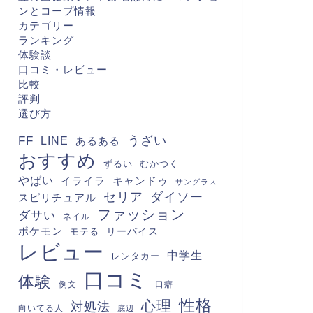
ンとコープ情報
カテゴリー
ランキング
体験談
口コミ・レビュー
比較
評判
選び方
FF
うざい
LINE
あるある
おすすめ
むかつく
ずるい
やばい
キャンドゥ
イライラ
サングラス
セリア
ダイソー
スピリチュアル
ファッション
ダサい
ネイル
ポケモン
モテる
リーバイス
レビュー
中学生
レンタカー
口コミ
体験
例文
口癖
性格
心理
対処法
向いてる人
底辺