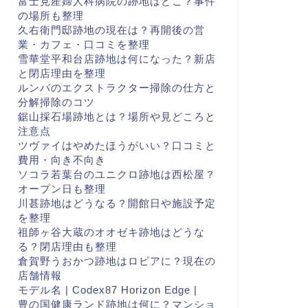
富士見産婦人科病院の跡地はどこ？事件
の場所も整理
久右衛門邸跡地の現在は？再開後の営
業・カフェ・口コミを整理
雪華堂平和台店跡地は何になった？新店
と閉店理由を整理
ルンバのエクストラクター掃除の仕方と
分解掃除のコツ
鋸山採石場跡地とは？場所や見どころと
注意点
ツヴァイはやめたほうがいい？口コミと
費用・向き不向き
ソコラ若葉台のユニクロ跡地は西松屋？
オープン日も整理
川甚跡地はどうなる？開館日や施設予定
を整理
祖師ヶ谷大蔵のオオゼキ跡地はどうな
る？閉店理由も整理
倉賀野うおかつ跡地はロピアに？現在の
店舗情報
モデル名 | Codex87 Horizon Edge |
豊の国健康ランド跡地は何に？マンショ