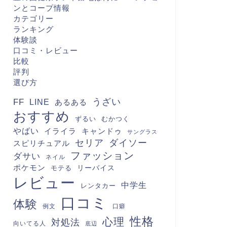
ンとコープ情報
カテゴリー
ランキング
体験談
口コミ・レビュー
比較
評判
選び方
FF
うざい
LINE
あるある
おすすめ
むかつく
ずるい
やばい
キャンドゥ
イライラ
サングラス
セリア
ダイソー
スピリチュアル
ファッション
ダサい
ネイル
ポケモン
モテる
リーバイス
レビュー
中学生
レンタカー
口コミ
体験
例文
口癖
性格
心理
対処法
向いてる人
底辺