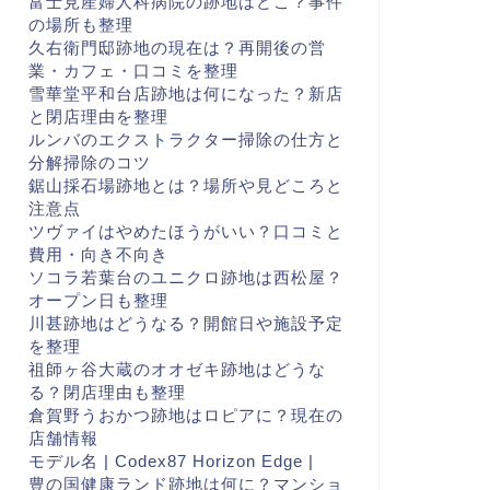
富士見産婦人科病院の跡地はどこ？事件
の場所も整理
久右衛門邸跡地の現在は？再開後の営
業・カフェ・口コミを整理
雪華堂平和台店跡地は何になった？新店
と閉店理由を整理
ルンバのエクストラクター掃除の仕方と
分解掃除のコツ
鋸山採石場跡地とは？場所や見どころと
注意点
ツヴァイはやめたほうがいい？口コミと
費用・向き不向き
ソコラ若葉台のユニクロ跡地は西松屋？
オープン日も整理
川甚跡地はどうなる？開館日や施設予定
を整理
祖師ヶ谷大蔵のオオゼキ跡地はどうな
る？閉店理由も整理
倉賀野うおかつ跡地はロピアに？現在の
店舗情報
モデル名 | Codex87 Horizon Edge |
豊の国健康ランド跡地は何に？マンショ