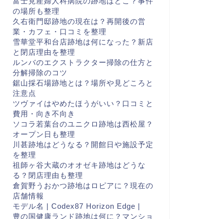
富士見産婦人科病院の跡地はどこ？事件
の場所も整理
久右衛門邸跡地の現在は？再開後の営
業・カフェ・口コミを整理
雪華堂平和台店跡地は何になった？新店
と閉店理由を整理
ルンバのエクストラクター掃除の仕方と
分解掃除のコツ
鋸山採石場跡地とは？場所や見どころと
注意点
ツヴァイはやめたほうがいい？口コミと
費用・向き不向き
ソコラ若葉台のユニクロ跡地は西松屋？
オープン日も整理
川甚跡地はどうなる？開館日や施設予定
を整理
祖師ヶ谷大蔵のオオゼキ跡地はどうな
る？閉店理由も整理
倉賀野うおかつ跡地はロピアに？現在の
店舗情報
モデル名 | Codex87 Horizon Edge |
豊の国健康ランド跡地は何に？マンショ