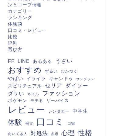
ンとコープ情報
カテゴリー
ランキング
体験談
口コミ・レビュー
比較
評判
選び方
FF
うざい
LINE
あるある
おすすめ
むかつく
ずるい
やばい
キャンドゥ
イライラ
サングラス
セリア
ダイソー
スピリチュアル
ファッション
ダサい
ネイル
ポケモン
モテる
リーバイス
レビュー
中学生
レンタカー
口コミ
体験
例文
口癖
性格
心理
対処法
向いてる人
底辺