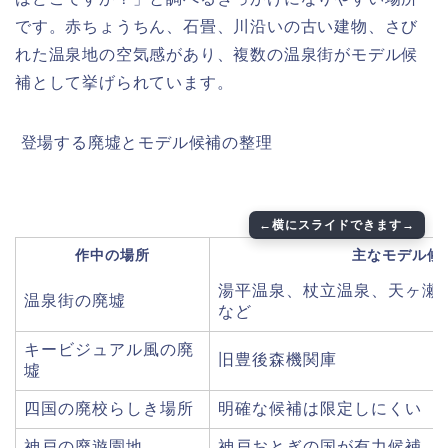
です。赤ちょうちん、石畳、川沿いの古い建物、さび
れた温泉地の空気感があり、複数の温泉街がモデル候
補として挙げられています。
️ 登場する廃墟とモデル候補の整理
作中の場所
主なモデル候
湯平温泉、杖立温泉、天ヶ瀬
温泉街の廃墟
など
キービジュアル風の廃
旧豊後森機関庫
墟
四国の廃校らしき場所
明確な候補は限定しにくい
神戸の廃遊園地
神戸おとぎの国が有力候補