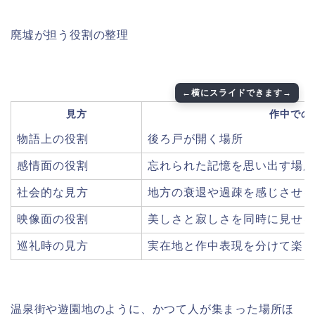
廃墟が担う役割の整理
見方
作中での
物語上の役割
後ろ戸が開く場所
感情面の役割
忘れられた記憶を思い出す場所
社会的な見方
地方の衰退や過疎を感じさせる
映像面の役割
美しさと寂しさを同時に見せる
巡礼時の見方
実在地と作中表現を分けて楽し
温泉街や遊園地のように、かつて人が集まった場所ほ