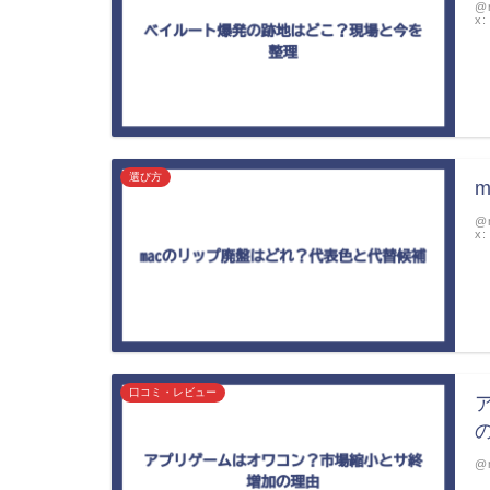
@m
x:
選び方
@m
x:
口コミ・レビュー
@m