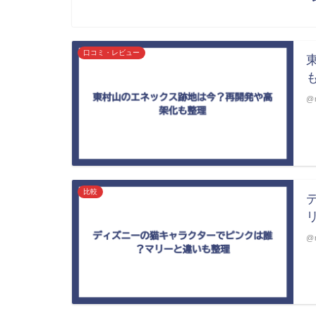
口コミ・レビュー
@m
比較
@m