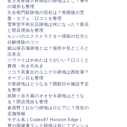
富士見産婦人科病院の跡地はどこ？事件
の場所も整理
久右衛門邸跡地の現在は？再開後の営
業・カフェ・口コミを整理
雪華堂平和台店跡地は何になった？新店
と閉店理由を整理
ルンバのエクストラクター掃除の仕方と
分解掃除のコツ
鋸山採石場跡地とは？場所や見どころと
注意点
ツヴァイはやめたほうがいい？口コミと
費用・向き不向き
ソコラ若葉台のユニクロ跡地は西松屋？
オープン日も整理
川甚跡地はどうなる？開館日や施設予定
を整理
祖師ヶ谷大蔵のオオゼキ跡地はどうな
る？閉店理由も整理
倉賀野うおかつ跡地はロピアに？現在の
店舗情報
モデル名 | Codex87 Horizon Edge |
豊の国健康ランド跡地は何に？マンショ