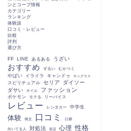
ンとコープ情報
カテゴリー
ランキング
体験談
口コミ・レビュー
比較
評判
選び方
FF
うざい
LINE
あるある
おすすめ
むかつく
ずるい
やばい
キャンドゥ
イライラ
サングラス
セリア
ダイソー
スピリチュアル
ファッション
ダサい
ネイル
ポケモン
モテる
リーバイス
レビュー
中学生
レンタカー
口コミ
体験
例文
口癖
性格
心理
対処法
向いてる人
底辺