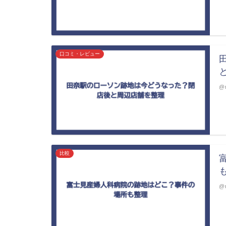
口コミ・レビュー
@m
比較
@m