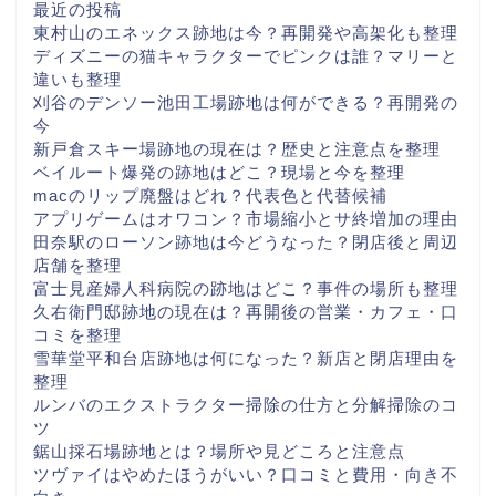
最近の投稿
東村山のエネックス跡地は今？再開発や高架化も整理
ディズニーの猫キャラクターでピンクは誰？マリーと
違いも整理
刈谷のデンソー池田工場跡地は何ができる？再開発の
今
新戸倉スキー場跡地の現在は？歴史と注意点を整理
ベイルート爆発の跡地はどこ？現場と今を整理
macのリップ廃盤はどれ？代表色と代替候補
アプリゲームはオワコン？市場縮小とサ終増加の理由
田奈駅のローソン跡地は今どうなった？閉店後と周辺
店舗を整理
富士見産婦人科病院の跡地はどこ？事件の場所も整理
久右衛門邸跡地の現在は？再開後の営業・カフェ・口
コミを整理
雪華堂平和台店跡地は何になった？新店と閉店理由を
整理
ルンバのエクストラクター掃除の仕方と分解掃除のコ
ツ
鋸山採石場跡地とは？場所や見どころと注意点
ツヴァイはやめたほうがいい？口コミと費用・向き不