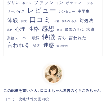
ファッション
ダサい
ポケモン
モテる
ネイル
レビュー
中学生
リーバイス
レンタカー
口コミ
体験
対処法
例文
口癖
向いてる人
感想
性格
心理
末路
最悪の世代
底辺
戦隊
特徴
言われた
育ち
業務スーパー
歌詞
言われる
迷惑
診断
黄金世代
この記事を書いた人: 口コミちゃん運営のくちこみちゃん
口コミ・比較情報の案内役