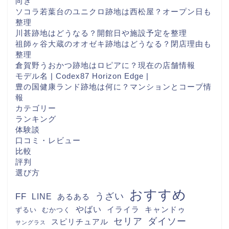
向き
ソコラ若葉台のユニクロ跡地は西松屋？オープン日も
整理
川甚跡地はどうなる？開館日や施設予定を整理
祖師ヶ谷大蔵のオオゼキ跡地はどうなる？閉店理由も
整理
倉賀野うおかつ跡地はロピアに？現在の店舗情報
モデル名 | Codex87 Horizon Edge |
豊の国健康ランド跡地は何に？マンションとコープ情
報
カテゴリー
ランキング
体験談
口コミ・レビュー
比較
評判
選び方
おすすめ
FF
うざい
LINE
あるある
やばい
キャンドゥ
イライラ
むかつく
ずるい
セリア
ダイソー
スピリチュアル
サングラス