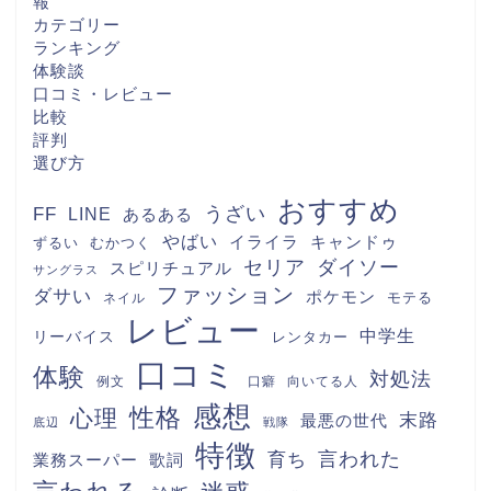
報
カテゴリー
ランキング
体験談
口コミ・レビュー
比較
評判
選び方
おすすめ
FF
うざい
LINE
あるある
やばい
キャンドゥ
イライラ
むかつく
ずるい
セリア
ダイソー
スピリチュアル
サングラス
ファッション
ダサい
ポケモン
モテる
ネイル
レビュー
中学生
リーバイス
レンタカー
口コミ
体験
対処法
例文
口癖
向いてる人
感想
性格
心理
末路
最悪の世代
底辺
戦隊
特徴
言われた
育ち
業務スーパー
歌詞