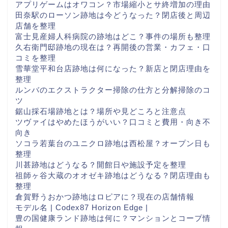
アプリゲームはオワコン？市場縮小とサ終増加の理由
田奈駅のローソン跡地は今どうなった？閉店後と周辺
店舗を整理
富士見産婦人科病院の跡地はどこ？事件の場所も整理
久右衛門邸跡地の現在は？再開後の営業・カフェ・口
コミを整理
雪華堂平和台店跡地は何になった？新店と閉店理由を
整理
ルンバのエクストラクター掃除の仕方と分解掃除のコ
ツ
鋸山採石場跡地とは？場所や見どころと注意点
ツヴァイはやめたほうがいい？口コミと費用・向き不
向き
ソコラ若葉台のユニクロ跡地は西松屋？オープン日も
整理
川甚跡地はどうなる？開館日や施設予定を整理
祖師ヶ谷大蔵のオオゼキ跡地はどうなる？閉店理由も
整理
倉賀野うおかつ跡地はロピアに？現在の店舗情報
モデル名 | Codex87 Horizon Edge |
豊の国健康ランド跡地は何に？マンションとコープ情