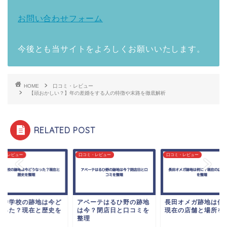
お問い合わせフォーム
今後とも当サイトをよろしくお願いいたします。
HOME
口コミ・レビュー
【頭おかしい？】年の差婚をする人の特徴や末路を徹底解析
RELATED POST
ミ・レビュー
口コミ・レビュー
口コミ・レビュー
泉中学校の跡地は今ど
アベーテはるひ野の跡地
長田オメガ跡地は何
なった？現在と歴史を
は今？閉店日と口コミを
現在の店舗と場所を
理
整理