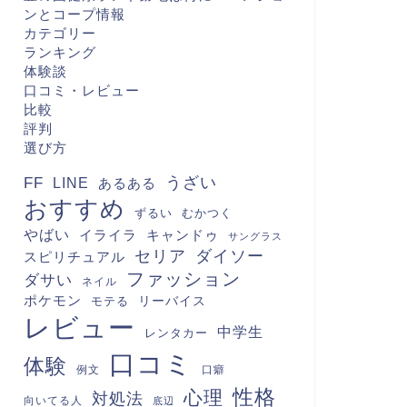
ンとコープ情報
カテゴリー
ランキング
体験談
口コミ・レビュー
比較
評判
選び方
FF
うざい
LINE
あるある
おすすめ
むかつく
ずるい
やばい
キャンドゥ
イライラ
サングラス
セリア
ダイソー
スピリチュアル
ファッション
ダサい
ネイル
ポケモン
モテる
リーバイス
レビュー
中学生
レンタカー
口コミ
体験
例文
口癖
性格
心理
対処法
向いてる人
底辺