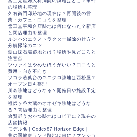
富士見産婦人科病院の跡地はどこ？事件
の場所も整理
久右衛門邸跡地の現在は？再開後の営
業・カフェ・口コミを整理
雪華堂平和台店跡地は何になった？新店
と閉店理由を整理
ルンバのエクストラクター掃除の仕方と
分解掃除のコツ
鋸山採石場跡地とは？場所や見どころと
注意点
ツヴァイはやめたほうがいい？口コミと
費用・向き不向き
ソコラ若葉台のユニクロ跡地は西松屋？
オープン日も整理
川甚跡地はどうなる？開館日や施設予定
を整理
祖師ヶ谷大蔵のオオゼキ跡地はどうな
る？閉店理由も整理
倉賀野うおかつ跡地はロピアに？現在の
店舗情報
モデル名 | Codex87 Horizon Edge |
豊の国健康ランド跡地は何に？マンショ