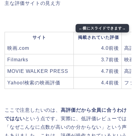
主な評価サイトの見え方
サイト
掲載されていた評価
映画.com
4.0前後
高評
Filmarks
3.7前後
映画
MOVIE WALKER PRESS
4.7前後
高評
Yahoo!検索の映画評価
4.4前後
ファ
ここで注意したいのは、
高評価だから全員に合うわけ
ではない
という点です。実際に、低評価レビューでは
「なぜこんなに点数が高いのか分からない」という声
もありました。これは、評価が操作されているという