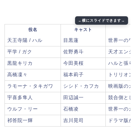
役名
キャスト
天王寺陽 / ハル
目黒蓮
世界一のワ
平学 / ガク
佐野勇斗
天才エンジ
黒龍キリカ
今田美桜
ハルと張り
高橋凜々
福本莉子
トリリオン
ラモーナ・タキガワ
シシド・カフカ
映画版のカ
宇喜多隼人
田辺誠一
競合側とし
ウルフ・リー
石橋凌
世界一のカ
祁答院一輝
吉川晃司
ドラマ版か