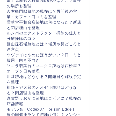
富士見産婦人科病院の跡地はどこ？事件
の場所も整理
久右衛門邸跡地の現在は？再開後の営
業・カフェ・口コミを整理
雪華堂平和台店跡地は何になった？新店
と閉店理由を整理
ルンバのエクストラクター掃除の仕方と
分解掃除のコツ
鋸山採石場跡地とは？場所や見どころと
注意点
ツヴァイはやめたほうがいい？口コミと
費用・向き不向き
ソコラ若葉台のユニクロ跡地は西松屋？
オープン日も整理
川甚跡地はどうなる？開館日や施設予定
を整理
祖師ヶ谷大蔵のオオゼキ跡地はどうな
る？閉店理由も整理
倉賀野うおかつ跡地はロピアに？現在の
店舗情報
モデル名 | Codex87 Horizon Edge |
豊の国健康ランド跡地は何に？マンショ