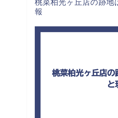
桃菜柏光ヶ丘店の跡地
報