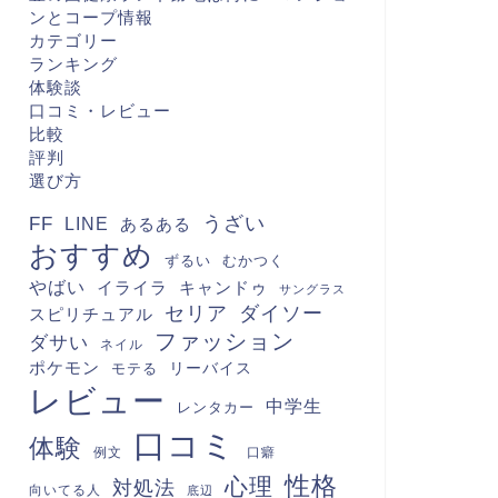
ンとコープ情報
カテゴリー
ランキング
体験談
口コミ・レビュー
比較
評判
選び方
FF
うざい
LINE
あるある
おすすめ
むかつく
ずるい
やばい
キャンドゥ
イライラ
サングラス
セリア
ダイソー
スピリチュアル
ファッション
ダサい
ネイル
ポケモン
モテる
リーバイス
レビュー
中学生
レンタカー
口コミ
体験
例文
口癖
性格
心理
対処法
向いてる人
底辺