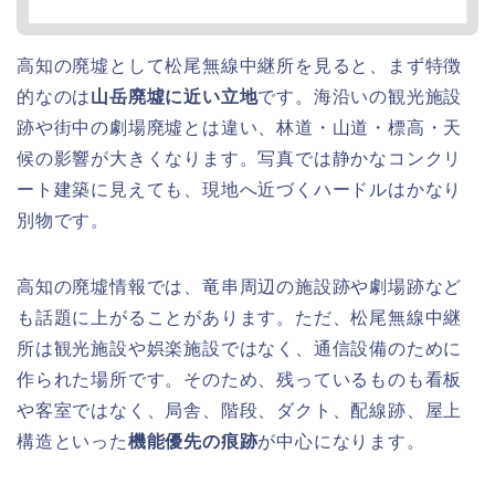
高知の廃墟として松尾無線中継所を見ると、まず特徴
的なのは
山岳廃墟に近い立地
です。海沿いの観光施設
跡や街中の劇場廃墟とは違い、林道・山道・標高・天
候の影響が大きくなります。写真では静かなコンクリ
ート建築に見えても、現地へ近づくハードルはかなり
別物です。
高知の廃墟情報では、竜串周辺の施設跡や劇場跡など
も話題に上がることがあります。ただ、松尾無線中継
所は観光施設や娯楽施設ではなく、通信設備のために
作られた場所です。そのため、残っているものも看板
や客室ではなく、局舎、階段、ダクト、配線跡、屋上
構造といった
機能優先の痕跡
が中心になります。