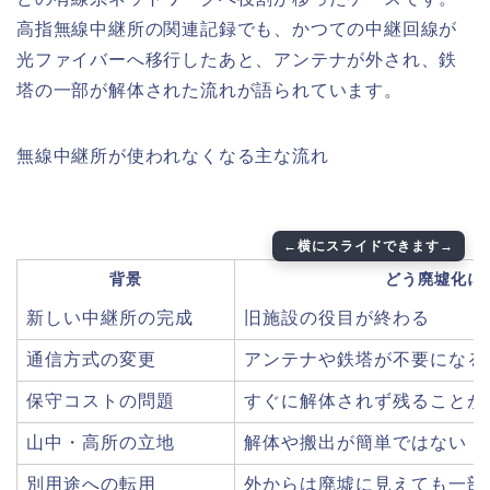
高指無線中継所の関連記録でも、かつての中継回線が
光ファイバーへ移行したあと、アンテナが外され、鉄
塔の一部が解体された流れが語られています。
無線中継所が使われなくなる主な流れ
背景
どう廃墟化に
新しい中継所の完成
旧施設の役目が終わる
通信方式の変更
アンテナや鉄塔が不要になる
保守コストの問題
すぐに解体されず残ることが
山中・高所の立地
解体や搬出が簡単ではない
別用途への転用
外からは廃墟に見えても一部