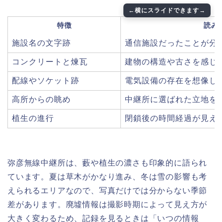
特徴
読み
施設名の文字跡
通信施設だったことが分
コンクリートと煉瓦
建物の構造や古さを感じ
配線やソケット跡
電気設備の存在を想像し
高所からの眺め
中継所に選ばれた立地を
植生の進行
閉鎖後の時間経過が見え
弥彦無線中継所は、藪や植生の濃さも印象的に語られ
ています。夏は草木がかなり進み、冬は雪の影響も考
えられるエリアなので、写真だけでは分からない季節
差があります。廃墟情報は撮影時期によって見え方が
大きく変わるため、記録を見るときは「いつの情報