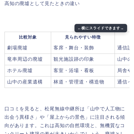
高知の廃墟として見たときの違い
比較対象
見られやすい特徴
劇場廃墟
客席・舞台・装飾
通信設
竜串周辺の廃墟
観光施設跡の印象
山中の
ホテル廃墟
客室・浴場・看板
局舎や
山中の産業遺構
林道・管理道・構造物
通信イ
口コミを見ると、松尾無線中継所は「山中で人工物に
出会う異様さ」や「屋上からの景色」に注目される傾
向があります。これは高知の自然環境と、無機質なコ
ンクリート建築の差が大きいからでしょう。廃墟とし