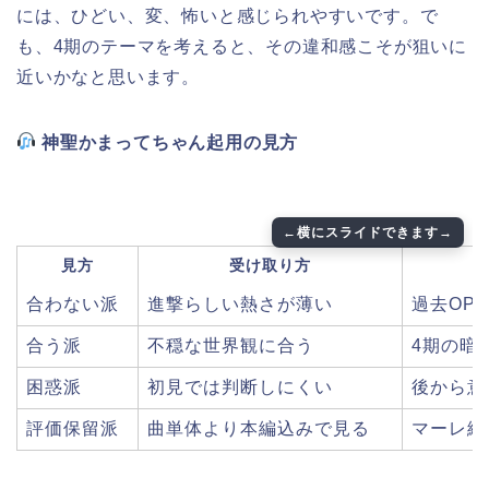
には、ひどい、変、怖いと感じられやすいです。で
も、4期のテーマを考えると、その違和感こそが狙いに
近いかなと思います。
神聖かまってちゃん起用の見方
見方
受け取り方
合わない派
進撃らしい熱さが薄い
過去OP
合う派
不穏な世界観に合う
4期の暗
困惑派
初見では判断しにくい
後から意
評価保留派
曲単体より本編込みで見る
マーレ編