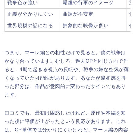
戦争色が強い
爆煙や行軍のイメージ
重
正義が分かりにくい
曲調が不安定
気
世界規模の話になる
抽象的な映像が多い
何
つまり、マーレ編との相性だけで見ると、僕の戦争は
かなり合っています。むしろ、過去OPと同じ方向で作
ると、4期で起きる視点の反転や、戦争の嫌な空気が薄
くなっていた可能性があります。あなたが違和感を持
った部分は、作品が意図的に変わったサインでもあり
ます。
口コミでも、最初は困惑したけれど、原作や本編を知
った後に評価が上がったという反応があります。これ
は、OP単体では分かりにくいけれど、マーレ編の内容