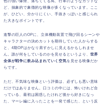
色の強い爆煙、落ちてくる鳥、行軍のようなカットな
ど、抽象的で象徴的な映像が多くなっています。ここ
が、ひどい、分かりにくい、手抜きっぽいと感じられ
た大きなポイントです。
進撃の巨人のOPに、立体機動装置で飛び回るシーンや
キャラクターの決めカットを期待していた人からする
と、4期OPはかなり肩すかしに見えるかもしれませ
ん。誰が何をしているのかを見せるというより、
世界
全体が戦争に飲み込まれていく空気
を見せる映像だか
らです。
ただ、不気味な映像という評価は、必ずしも悪い意味
だけではありません。口コミの中には、怖いけれど合
っている、最初は困惑したけれど後から好きになっ
た、マーレ編に入ったことを一発で感じた、という反