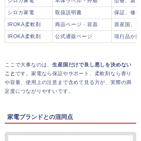
シロカ家電
本体ラベル・外箱
型番、製造
シロカ家電
取扱説明書
保証、修理
IROKA柔軟剤
商品ページ・容器
原産国、容
IROKA柔軟剤
公式通販ページ
現行品か限
ここで大事なのは、
生産国だけで良し悪しを決めない
こと
です。家電なら保証やサポート、柔軟剤なら香り
や容量、使用上の注意まで含めて見る方が、実際の満
足度につながりやすいです。
家電ブランドとの混同点