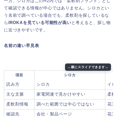
一方、シロカはこのH2内では「柔軟剤ブランド」とし
て確認できる情報が中心ではありません。シロカとい
う名前で調べている場合でも、柔軟剤を探しているな
ら
IROKAを見ている可能性が高い
と考えると、探し物
に近づきやすいです。
名前の違い早見表
項目
シロカ
読み方
シロカ
イロ
主な文脈
家電関連で見かけやすい
柔軟
柔軟剤情報
調べた範囲では中心ではない
花王
確認先
会社・製品ページ
花王