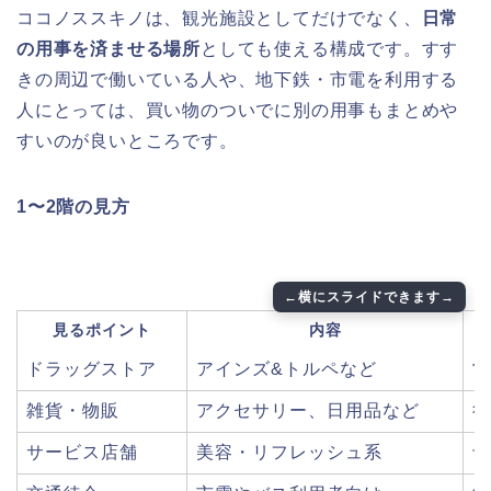
ココノススキノは、観光施設としてだけでなく、
日常
の用事を済ませる場所
としても使える構成です。すす
きの周辺で働いている人や、地下鉄・市電を利用する
人にとっては、買い物のついでに別の用事もまとめや
すいのが良いところです。
1〜2階の見方
見るポイント
内容
ドラッグストア
アインズ&トルペなど
営
雑貨・物販
アクセサリー、日用品など
欲
サービス店舗
美容・リフレッシュ系
予