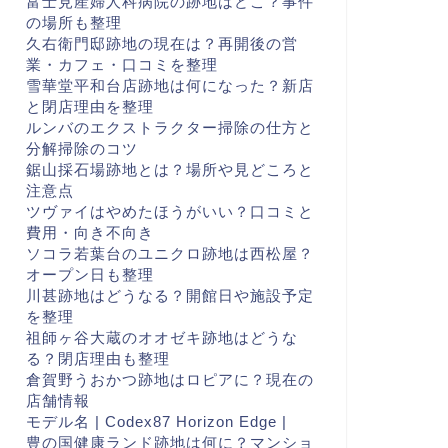
富士見産婦人科病院の跡地はどこ？事件
の場所も整理
久右衛門邸跡地の現在は？再開後の営
業・カフェ・口コミを整理
雪華堂平和台店跡地は何になった？新店
と閉店理由を整理
ルンバのエクストラクター掃除の仕方と
分解掃除のコツ
鋸山採石場跡地とは？場所や見どころと
注意点
ツヴァイはやめたほうがいい？口コミと
費用・向き不向き
ソコラ若葉台のユニクロ跡地は西松屋？
オープン日も整理
川甚跡地はどうなる？開館日や施設予定
を整理
祖師ヶ谷大蔵のオオゼキ跡地はどうな
る？閉店理由も整理
倉賀野うおかつ跡地はロピアに？現在の
店舗情報
モデル名 | Codex87 Horizon Edge |
豊の国健康ランド跡地は何に？マンショ