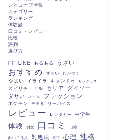
ンとコープ情報
カテゴリー
ランキング
体験談
口コミ・レビュー
比較
評判
選び方
FF
うざい
LINE
あるある
おすすめ
むかつく
ずるい
やばい
キャンドゥ
イライラ
サングラス
セリア
ダイソー
スピリチュアル
ファッション
ダサい
ネイル
ポケモン
モテる
リーバイス
レビュー
中学生
レンタカー
口コミ
体験
例文
口癖
性格
心理
対処法
向いてる人
底辺