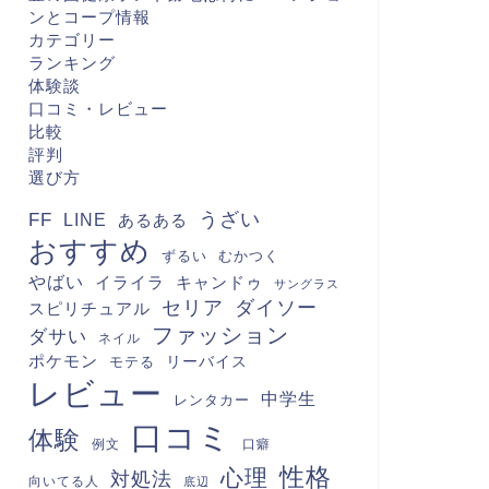
ンとコープ情報
カテゴリー
ランキング
体験談
口コミ・レビュー
比較
評判
選び方
FF
うざい
LINE
あるある
おすすめ
むかつく
ずるい
やばい
キャンドゥ
イライラ
サングラス
セリア
ダイソー
スピリチュアル
ファッション
ダサい
ネイル
ポケモン
モテる
リーバイス
レビュー
中学生
レンタカー
口コミ
体験
例文
口癖
性格
心理
対処法
向いてる人
底辺