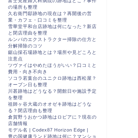
富士見産婦人科病院の跡地はどこ？事件
の場所も整理
久右衛門邸跡地の現在は？再開後の営
業・カフェ・口コミを整理
雪華堂平和台店跡地は何になった？新店
と閉店理由を整理
ルンバのエクストラクター掃除の仕方と
分解掃除のコツ
鋸山採石場跡地とは？場所や見どころと
注意点
ツヴァイはやめたほうがいい？口コミと
費用・向き不向き
ソコラ若葉台のユニクロ跡地は西松屋？
オープン日も整理
川甚跡地はどうなる？開館日や施設予定
を整理
祖師ヶ谷大蔵のオオゼキ跡地はどうな
る？閉店理由も整理
倉賀野うおかつ跡地はロピアに？現在の
店舗情報
モデル名 | Codex87 Horizon Edge |
豊の国健康ランド跡地は何に？マンショ