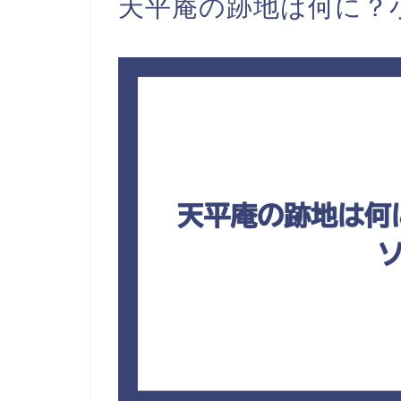
天平庵の跡地は何に？