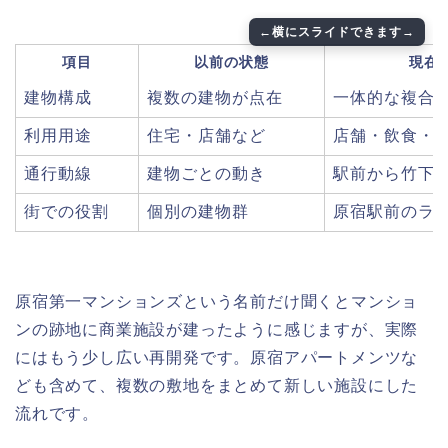
項目
以前の状態
現在
建物構成
複数の建物が点在
一体的な複合
利用用途
住宅・店舗など
店舗・飲食・
通行動線
建物ごとの動き
駅前から竹下
街での役割
個別の建物群
原宿駅前のラ
原宿第一マンションズという名前だけ聞くとマンショ
ンの跡地に商業施設が建ったように感じますが、実際
にはもう少し広い再開発です。原宿アパートメンツな
ども含めて、複数の敷地をまとめて新しい施設にした
流れです。